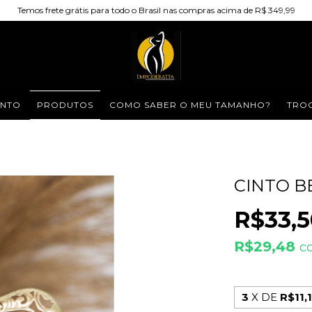
Temos frete grátis para todo o Brasil nas compras acima de R$ 349,99
NTO
PRODUTOS
COMO SABER O MEU TAMANHO?
TROC
CINTO B
R$33,5
R$29,48
c
3
X DE
R$11,