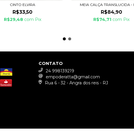
CINTO ELVIRA
MEIA CALÇA TRANSLUCIDA -
R$33,50
R$84,90
R$29,48
com
Pix
R$74,71
com
Pix
CONTATO
24 998139219
empoderatta@gmail.com
Rua 6 - 32 - Angra dos reis - RJ