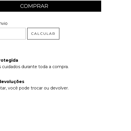
 CEP:
ALTERAR CEP
nvio
CALCULAR
rotegida
 cuidados durante toda a compra.
devoluções
tar, você pode trocar ou devolver.