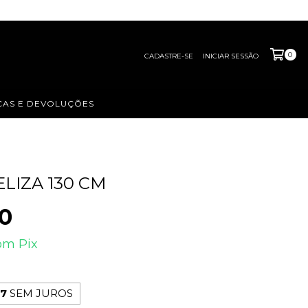
0
CADASTRE-SE
INICIAR SESSÃO
AS E DEVOLUÇÕES
ELIZA 130 CM
0
om
Pix
17
SEM JUROS