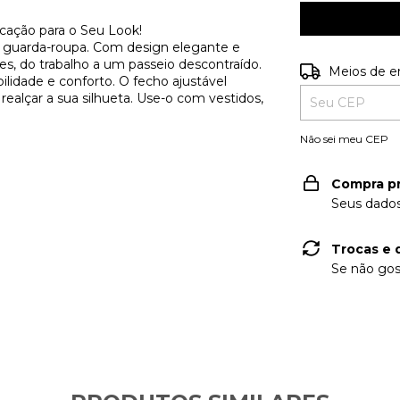
ação para o Seu Look!
eu guarda-roupa. Com design elegante e
iões, do trabalho a um passeio descontraído.
Entregas para o
Meios de e
ilidade e conforto. O fecho ajustável
realçar a sua silhueta. Use-o com vestidos,
Não sei meu CEP
Compra p
Seus dados
Trocas e 
Se não gos