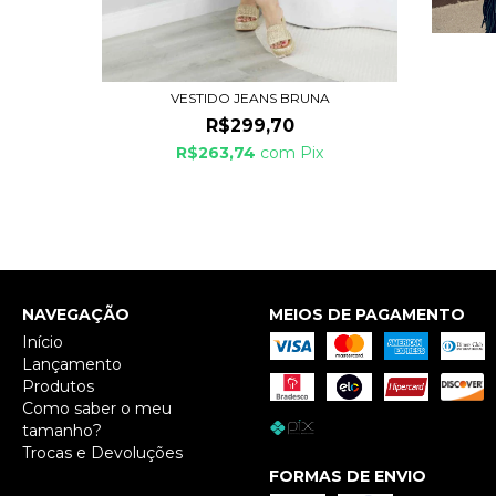
A
VESTIDO JEANS BRUNA
R$299,70
R$263,74
com
Pix
NAVEGAÇÃO
MEIOS DE PAGAMENTO
Início
Lançamento
Produtos
Como saber o meu
tamanho?
Trocas e Devoluções
FORMAS DE ENVIO