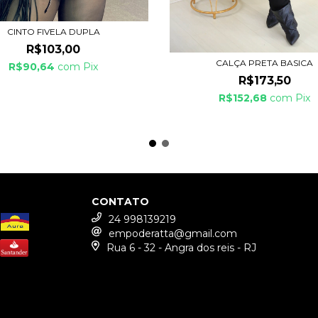
CINTO FIVELA DUPLA
R$103,00
CALÇA PRETA BASICA
R$90,64
com
Pix
R$173,50
R$152,68
com
Pix
CONTATO
24 998139219
empoderatta@gmail.com
Rua 6 - 32 - Angra dos reis - RJ