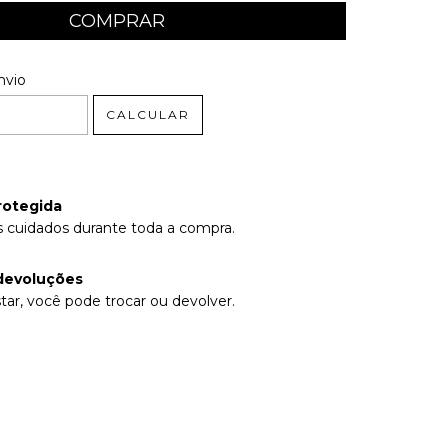
 CEP:
ALTERAR CEP
nvio
CALCULAR
rotegida
 cuidados durante toda a compra.
devoluções
tar, você pode trocar ou devolver.