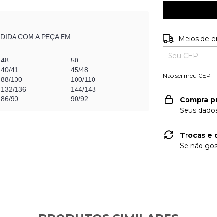
EDIDA COM A PEÇA EM
Entregas para o
Meios de e
48
50
40/41
45/48
Não sei meu CEP
88/100
100/110
132/136
144/148
86/90
90/92
Compra p
Seus dados
Trocas e 
Se não gos