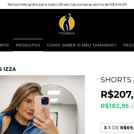
Temos frete grátis para todo o Brasil nas compras acima de R$ 349,99
NTO
PRODUTOS
COMO SABER O MEU TAMANHO?
TROC
S IZZA
SHORTS 
R$207
R$182,95
3
X DE
R$69