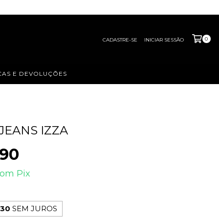
0
CADASTRE-SE
INICIAR SESSÃO
AS E DEVOLUÇÕES
JEANS IZZA
,90
com
Pix
,30
SEM JUROS