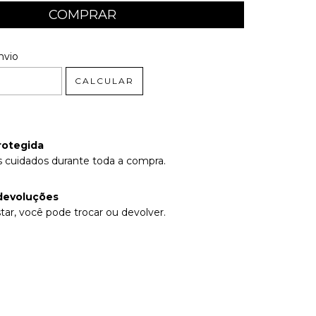
 CEP:
ALTERAR CEP
nvio
CALCULAR
rotegida
 cuidados durante toda a compra.
devoluções
tar, você pode trocar ou devolver.