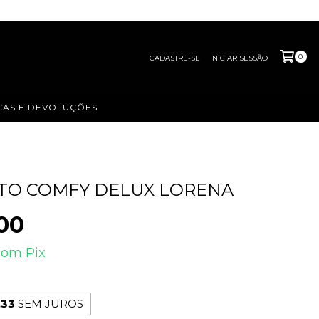
0
CADASTRE-SE
INICIAR SESSÃO
AS E DEVOLUÇÕES
TO COMFY DELUX LORENA
00
com
Pix
,33
SEM JUROS