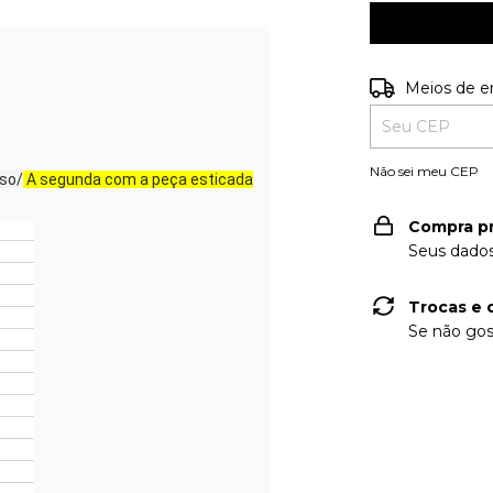
Entregas para o
Meios de e
Não sei meu CEP
uso/
A segunda com a peça esticada
Compra p
Seus dados
Trocas e 
Se não gos