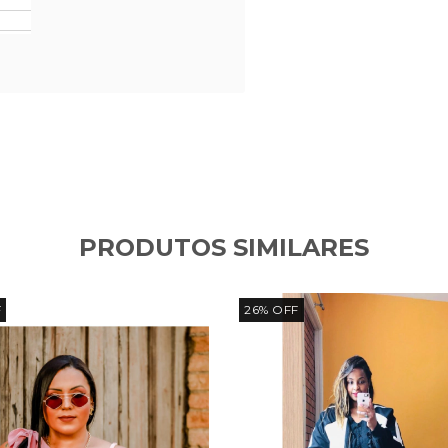
PRODUTOS SIMILARES
F
26
%
OFF