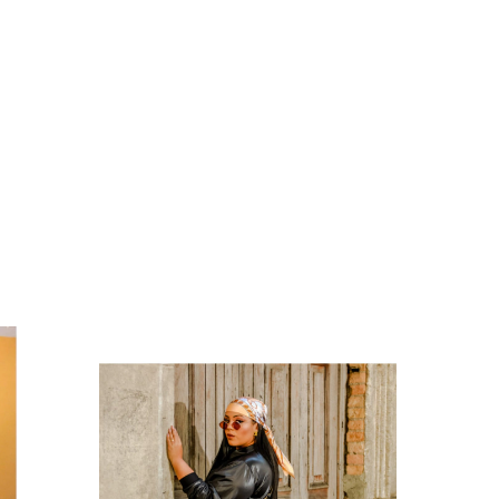
12
%
OFF