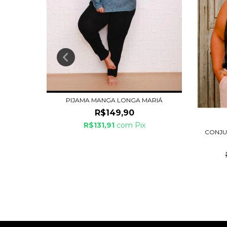
PIJAMA MANGA LONGA MARIÁ
R$149,90
R$131,91
com
Pix
NA
CONJU
0