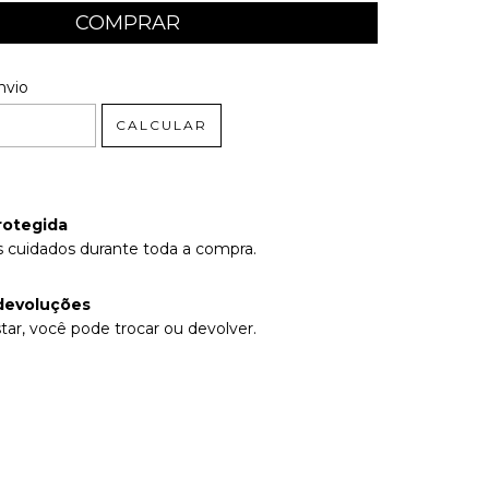
 CEP:
ALTERAR CEP
nvio
CALCULAR
rotegida
 cuidados durante toda a compra.
devoluções
tar, você pode trocar ou devolver.