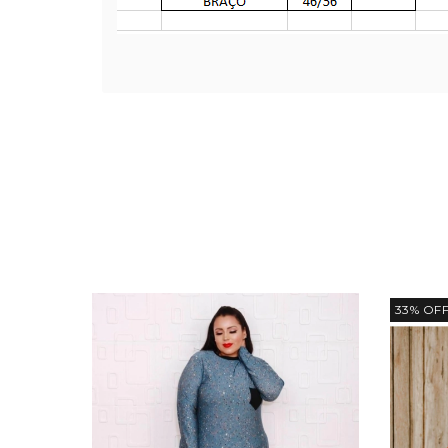
33
%
OF